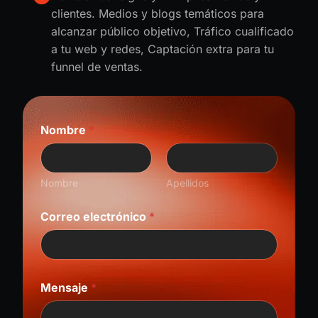
clientes. Medios y blogs temáticos para
alcanzar público objetivo, Tráfico cualificado
a tu web y redes, Captación extra para tu
funnel de ventas.
e
Nombre
*
l
e
c
t
Nombre
Apellidos
r
ó
n
Correo electrónico
*
i
c
o
C
o
Mensaje
*
r
r