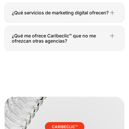
El tiempo de desarrollo de un sitio web depende de su
Contáctanos para una consulta gratuita y te enviaremos
complejidad y alcance. En general, un proyecto web puede
una propuesta personalizada.
¿Qué servicios de marketing digital ofrecen?
tardar entre 4 y 12 semanas. Sin embargo, nos esforzamos
por adaptarnos a tus necesidades y plazos para entregar
Ofrecemos una amplia gama de servicios de marketing
tu sitio web lo antes posible.
digital, incluyendo SEO (optimización para motores de
¿Qué me ofrece Caribeclic™ que no me
búsqueda), SEM (publicidad en buscadores), marketing de
ofrezcan otras agencias?
contenidos, redes sociales, email marketing y analítica web.
Nuestro objetivo es ayudarte a aumentar tu visibilidad
En Caribeclic™, te ofrecemos un enfoque integral y
online, generar leads y alcanzar tus objetivos de negocio.
personalizado para el crecimiento de tu marca.
Combinamos creatividad, estrategia y tecnología para crear
soluciones web y de marketing digital que te ayuden a
alcanzar el éxito. Además, nos implicamos al máximo en
cada proyecto, compartiendo riesgos y beneficios contigo.
CARIBECLIC™