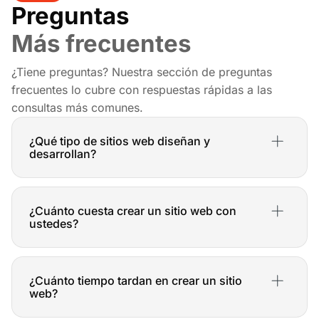
Preguntas
Más frecuentes
¿Tiene preguntas? Nuestra sección de preguntas
frecuentes lo cubre con respuestas rápidas a las
consultas más comunes.
¿Qué tipo de sitios web diseñan y
desarrollan?
Diseñamos y desarrollamos sitios web a medida para todo
tipo de negocios y organizaciones. Desde sitios web
¿Cuánto cuesta crear un sitio web con
corporativos y tiendas online hasta plataformas educativas
ustedes?
y blogs, nos adaptamos a tus necesidades y objetivos
para crear una solución web que te ayude a alcanzar el
El coste de un sitio web varía en función de diversos
éxito.
factores, como la complejidad del diseño, la funcionalidad
¿Cuánto tiempo tardan en crear un sitio
requerida, la cantidad de contenido y las integraciones
web?
necesarias. Para darte un presupuesto preciso,
necesitamos conocer los detalles de tu proyecto.