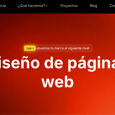
cia
¿Qué hacemos?
Proyectos
Blog
Co
Llevamos tu marca al siguiente nivel
TOP 1
iseño de págin
web