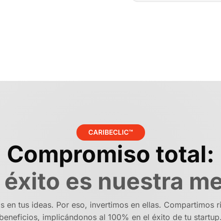
objetivo es ayudarte a au
En Caribeclic™, te ofrec
objetivos de negocio.
crecimiento de tu marca.
crear soluciones web y de
Además, nos implicamos 
beneficios contigo.
CARIBECLIC™
Compromiso total:
 éxito es nuestra m
 en tus ideas. Por eso, invertimos en ellas. Compartimos r
beneficios, implicándonos al 100% en el éxito de tu startup