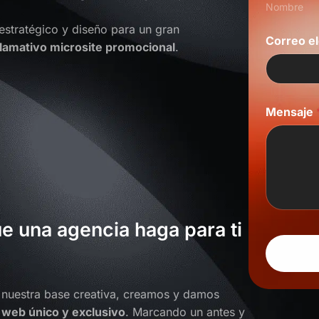
Nombre
o
N
 estratégico y diseño para un gran
o
Correo e
llamativo microsite promocional
.
m
b
r
e
M
Mensaje
e
n
s
a
j
e
ue una agencia haga para ti
 nuestra base creativa, creamos y damos
 web único y exclusivo
. Marcando un antes y