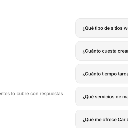
¿Qué tipo de sitios 
Diseñamos y desarrollam
organizaciones. Desde si
¿Cuánto cuesta crear
educativas y blogs, nos 
solución web que te ayud
El coste de un sitio web 
complejidad del diseño, l
¿Cuánto tiempo tarda
integraciones necesaria
conocer los detalles de 
El tiempo de desarrollo 
enviaremos una propuest
entes lo cubre con respuestas
general, un proyecto we
¿Qué servicios de ma
esforzamos por adaptarno
lo antes posible.
Ofrecemos una amplia ga
(optimización para moto
¿Qué me ofrece Cari
marketing de contenidos,