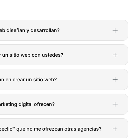
web diseñan y desarrollan?
os sitios web a medida para todo tipo de negocios y
tios web corporativos y tiendas online hasta plataformas
 un sitio web con ustedes?
adaptamos a tus necesidades y objetivos para crear una
e a alcanzar el éxito.
varía en función de diversos factores, como la
a funcionalidad requerida, la cantidad de contenido y las
n en crear un sitio web?
s. Para darte un presupuesto preciso, necesitamos
tu proyecto. Contáctanos para una consulta gratuita y te
de un sitio web depende de su complejidad y alcance. En
a personalizada.
b puede tardar entre 4 y 12 semanas. Sin embargo, nos
rketing digital ofrecen?
s a tus necesidades y plazos para entregar tu sitio web
ma de servicios de marketing digital, incluyendo SEO
res de búsqueda), SEM (publicidad en buscadores),
beclic™ que no me ofrezcan otras agencias?
 redes sociales, email marketing y analítica web. Nuestro