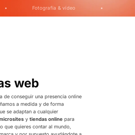
•
Fotografía & vídeo
•
as web
a de conseguir una presencia online
señamos a medida y de forma
ue se adaptan a cualquier
microsites
y
tiendas online
para
o que quieres contar al mundo,
e marca y por supuesto ayudándote a