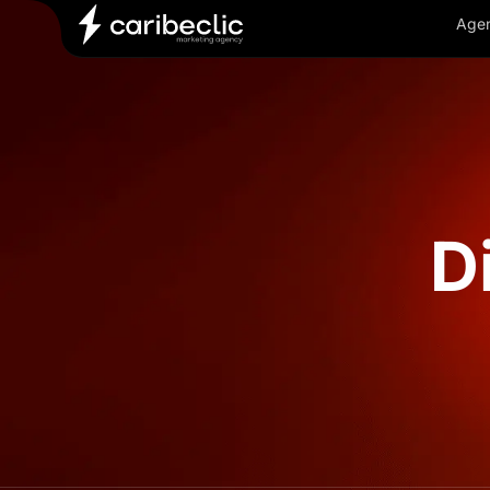
Agen
D