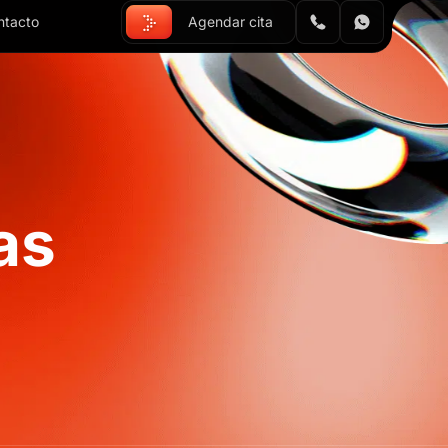
ntacto
Agendar cita
as