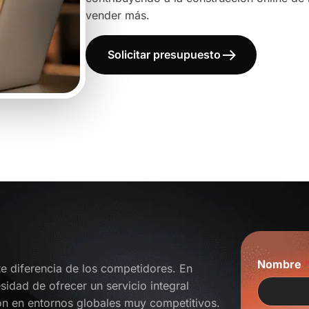
vender más.
Solicitar presupuesto
C
Nombre
o
 te diferencia de los competidores. En
r
idad de ofrecer un servicio integral
r
n en entornos globales muy competitivos.
e